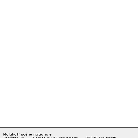
Malakoff scène nationale
Théâtre 71 — 3 place du 11 Novembre — 92240 Malakoff