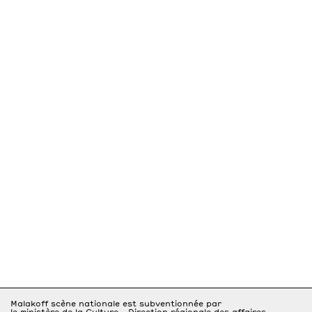
Malakoff scène nationale est subventionnée par
le ministère de la Culture - Direction régionale des affaires