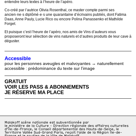
entendre leurs textes à l’heure de l’apéro.
Co-créé par l’autrice Olivia Rosenthal, ce master compte parmi ses
ancien·ne·s diplômé·e·s une quarantaine d’écrivains publiés, dont Fatima
Daas, Anne Pauly, Lucie Rico ou encore Polina Panassenko et Mathilde
Forget.
Et puisque c’est l’heure de l’apéro, nos amis de Vins d’auteurs vous
proposeront leur sélection de vins naturels et d’autres produits de leur cave à
déguster.
Accessible
pour les personnes aveugles et malvoyantes → naturellement
accessible : prédominance du texte sur l'image
GRATUIT
VOIR LES PASS & ABONNEMENTS
JE RÉSERVE MA PLACE
Malakoff scène nationale est subventionnée par
le ministère de la Culture - Direction régionale des affaires culturelles
d’Île-de-France, le Conseil départemental des Hauts-de-Seine, le
Territoire Vallée Sud-Grand Paris, reçoit l'aide de la Région Île-de-
France et le soutien de la Ville de Malakoff.