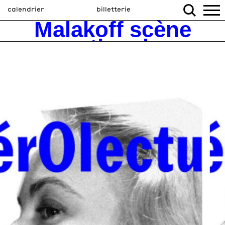
calendrier
billetterie
Malakoff scène
nationale
Théâtre 71
Fabrique des arts
Cinéma Marcel
Pagnol
Un projet
Avec vous
Partenaires
Guide pratique