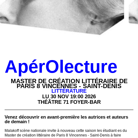
Calendrier
THÉÂTRE 71
CINÉMA MARCEL PAGNOL
Billetterie
FABRIQUE DES ARTS
newsletter
téléchargements
ApérOlecture
MASTER DE CRÉATION LITTÉRAIRE DE
PARIS 8 VINCENNES - SAINT-DENIS
LITTÉRATURE
LU 30 NOV 19:00 2026
THÉÂTRE 71 FOYER-BAR
Venez découvrir en avant-première les autrices et auteurs
de demain !
Malakoff scène nationale invite à nouveau cette saison les étudiant·es du
Master de création littéraire de Paris 8 Vincennes - Saint-Denis à faire